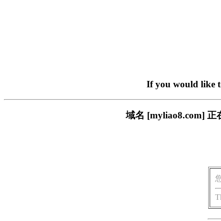
If you would like 
域名 [myliao8.c
T